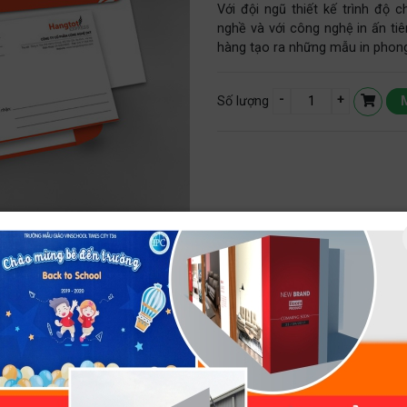
Với đội ngũ thiết kế trình độ
nghề và với công nghệ in ấn tiê
hàng tạo ra những mẫu in phong
-
+
Số lượng