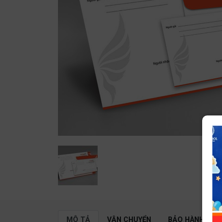
MÔ TẢ
VẬN CHUYỂN
BẢO HÀNH