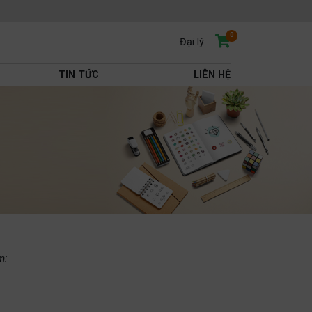
0
Đại lý
TIN TỨC
LIÊN HỆ
m: