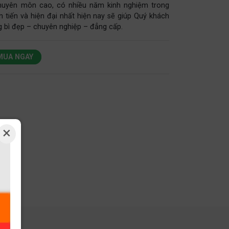
 chuyên môn cao, có nhiều năm kinh nghiệm trong
n tiến và hiện đại nhất hiện nay sẽ giúp Quý khách
 bì đẹp – chuyên nghiệp – đẳng cấp.
MUA NGAY
×