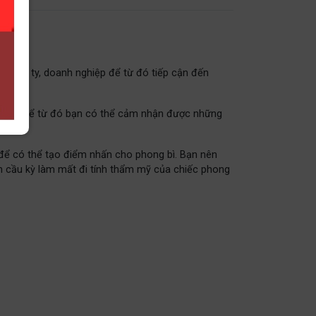
t công ty, doanh nghiệp để từ đó tiếp cận đến
ch hàng để từ đó bạn có thể cảm nhận được những
o để có thể tạo điểm nhấn cho phong bì. Bạn nên
văn cầu kỳ làm mất đi tính thẩm mỹ của chiếc phong