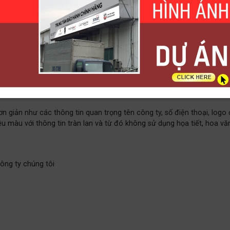
ay, dịch vụ in phong bì như một phương thức đại diện hình ảnh của mộ
đặc biệt thu hút và để lại ấn tượng tốt trong lòng các đối tác, khá
n giản như các thông tin quan trọng tên công ty, số điện thoại, log
iều màu với thông tin tràn lan và từ đó không sử dụng họa tiết, hoa 
công ty chúng tôi